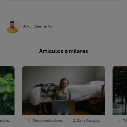
Autor: Christian Val
Artículos similares
nzález
Telecomunicaciones
Elena González
Te