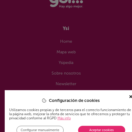
Ysi
Home
Mapa web
Ysipedia
Sobre nosotros
Newsletter
Recursos
Configuración de cookies
Utilizamos cookies propias y de terceros para el correcto funcionamiento de
Alertas personalizadas
la página web, mejorar la oferta de servicios que te ofrecemos y proteger tu
privacidad conforme al RGPD
Más info
Tendencias
Configurar manualmente
Aceptar cookies