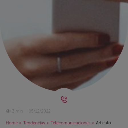
05/12/2022
3 min
Home
>
Tendencias
>
Telecomunicaciones
>
Artículo