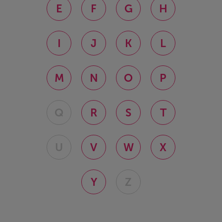
E
F
G
H
I
J
K
L
M
N
O
P
Q
R
S
T
U
V
W
X
Y
Z