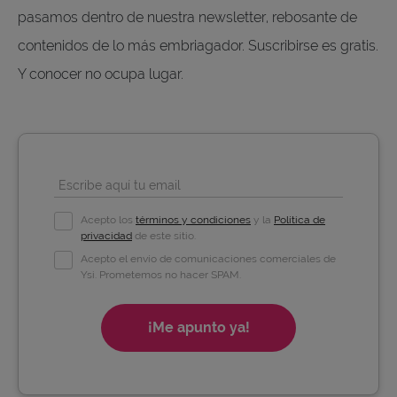
pasamos dentro de nuestra newsletter, rebosante de
contenidos de lo más embriagador. Suscribirse es gratis.
Y conocer no ocupa lugar.
Escribe aquí tu email
Acepto los
términos y condiciones
y la
Política de
privacidad
de este sitio.
Acepto el envío de comunicaciones comerciales de
Ysi. Prometemos no hacer SPAM.
¡Me apunto ya!