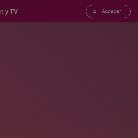
et y TV
Acceder