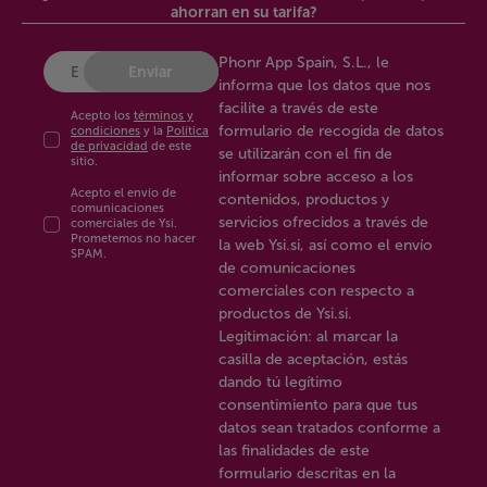
ahorran en su tarifa?
Phonr App Spain, S.L., le
Enviar
informa que los datos que nos
facilite a través de este
Acepto los
términos y
formulario de recogida de datos
condiciones
y la
Política
de privacidad
de este
se utilizarán con el fin de
sitio.
informar sobre acceso a los
Acepto el envío de
contenidos, productos y
comunicaciones
servicios ofrecidos a través de
comerciales de Ysi.
Prometemos no hacer
la web Ysi.si, así como el envío
SPAM.
de comunicaciones
comerciales con respecto a
productos de Ysi.si.
Legitimación: al marcar la
casilla de aceptación, estás
dando tú legítimo
consentimiento para que tus
datos sean tratados conforme a
las finalidades de este
formulario descritas en la