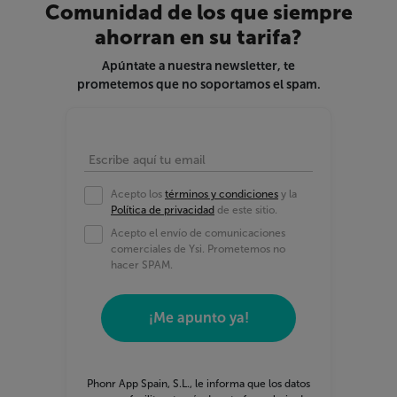
Comunidad de los que siempre
Coste establecimiento de llamadas
ahorran en su tarifa?
Si tiene promoción vigente
Apúntate a nuestra newsletter, te
prometemos que no soportamos el spam.
En cuanto al fijo:
Minutos a móvil incluidos
Escribe aquí tu email
Minutos a fijo incluidos
Acepto los
términos y condiciones
y la
Dispone o no de permanencia
Política de privacidad
de este sitio.
Acepto el envío de comunicaciones
Sujeto o no a promoción
comerciales de Ysi. Prometemos no
hacer SPAM.
Finalmente, tenemos en cuenta factores de
otra naturaleza como si incluye algún tipo de
¡Me apunto ya!
gamepass para jugar online, si la oferta incluye
terminales, si está sujeta a cualquier tipo de
promoción...y por supuesto la valoración de
Ysi del producto telco.
Phonr App Spain, S.L., le informa que los datos