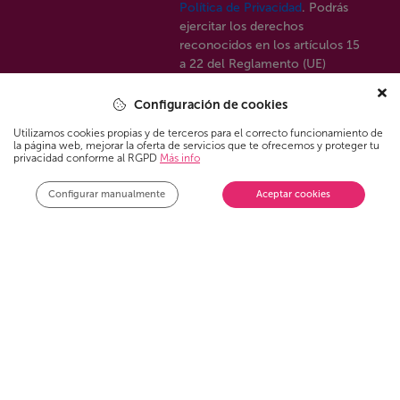
Política de Privacidad
. Podrás
ejercitar los derechos
reconocidos en los artículos 15
a 22 del Reglamento (UE)
2016/679, enviando un correo
electrónico a:
datos@ysi.si
o
Configuración de cookies
mediante correo postal a Vía de
Utilizamos cookies propias y de terceros para el correcto funcionamiento de
las Dos Castillas 15-A, 28224
la página web, mejorar la oferta de servicios que te ofrecemos y proteger tu
Pozuelo de Alarcón (Madrid),
privacidad conforme al RGPD
Más info
aportando cuanta información
sea necesaria para su correcta
Configurar manualmente
Aceptar cookies
identificación. Para más
información, consulte nuestra
Política de Privacidad
. Así
mismo, se le informa que
puede presentar cualquier
reclamación ante la AEPD:
www.aepd.es