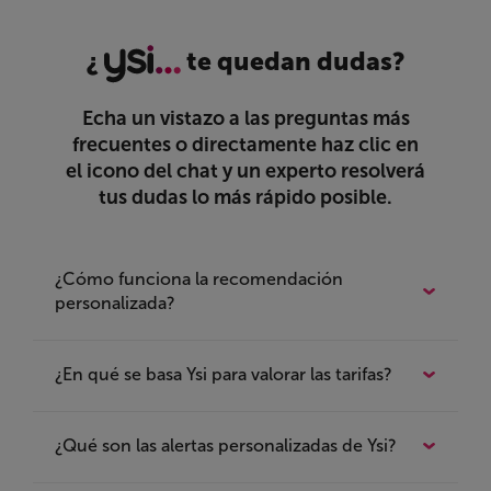
¿
te quedan dudas?
Echa un vistazo a las preguntas más
frecuentes o directamente haz clic en
el icono del chat y un experto resolverá
tus dudas lo más rápido posible.
¿Cómo funciona la recomendación
personalizada?
En Ysi somos capaces de encontrar tu mejor
¿En qué se basa Ysi para valorar las tarifas?
opción entre miles de ofertas que pueblan el
mercado de las telecomunicaciones. A través
de un complejo algoritmo y la inteligencia
¿Qué son las alertas personalizadas de Ysi?
artificial, que mejora su rendimiento día tras
Si te fijas, cada producto recomendado tiene
día, somos capaces de recomendarte en un
una puntuación general
para que puedas ver