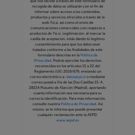
que nos facilite a través de este formulario de
Si quieres conocer más información sobre el
recogida de datos se utilizarán con el fin de
porcentaje de coincidencia
de nuestros
informar sobre acceso a los contenidos,
productos, visita la FAQ correspondiente.
productos y servicios ofrecidos a través de la
web Ysi.si, así como el envío de
comunicaciones comerciales con respecto a
productos de Ysi.si. Legitimación: al marcar la
casilla de aceptación, estás dando tú legítimo
consentimiento para que tus datos sean
tratados conforme a las finalidades de este
formulario descritas en la
Política de
Privacidad
. Podrás ejercitar los derechos
reconocidos en los artículos 15 a 22 del
Reglamento (UE) 2016/679, enviando un
correo electrónico a:
datos@ysi.si
o mediante
correo postal a Vía de las Dos Castillas 15-A,
28224 Pozuelo de Alarcón (Madrid), aportando
cuanta información sea necesaria para su
correcta identificación. Para más información,
consulte nuestra
Política de Privacidad
. Así
mismo, se le informa que puede presentar
cualquier reclamación ante la AEPD:
www.aepd.es