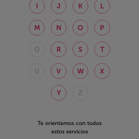
I
J
K
L
M
N
O
P
Q
R
S
T
U
V
W
X
Y
Z
Te orientamos con todos
estos servicios