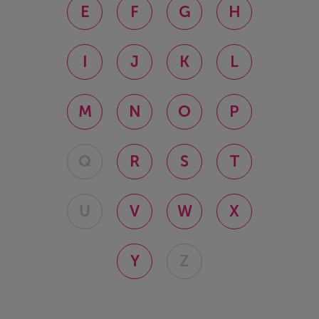
E
F
G
H
I
J
K
L
M
N
O
P
Q
R
S
T
U
V
W
X
Y
Z