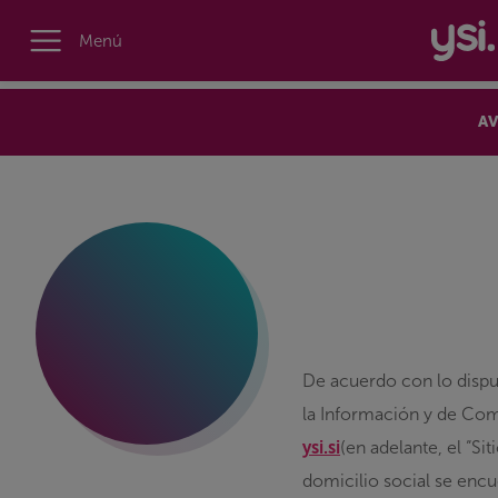
Menú
AV
De acuerdo con lo dispue
la Información y de Com
ysi.si
(en adelante, el
“Sit
domicilio social se encu