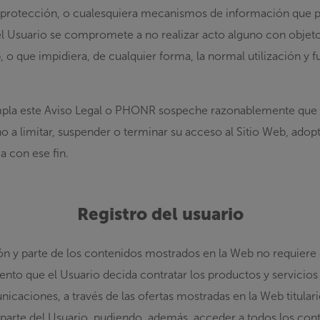
e protección, o cualesquiera mecanismos de información que p
 Usuario se compromete a no realizar acto alguno con objeto d
, o que impidiera, de cualquier forma, la normal utilización y
mpla este Aviso Legal o PHONR sospeche razonablemente que l
ho a limitar, suspender o terminar su acceso al Sitio Web, ado
a con ese fin.
Registro del usuario
ón y parte de los contenidos mostrados en la Web no requiere d
nto que el Usuario decida contratar los productos y servicios
icaciones, a través de las ofertas mostradas en la Web titula
r parte del Usuario, pudiendo, además, acceder a todos los con