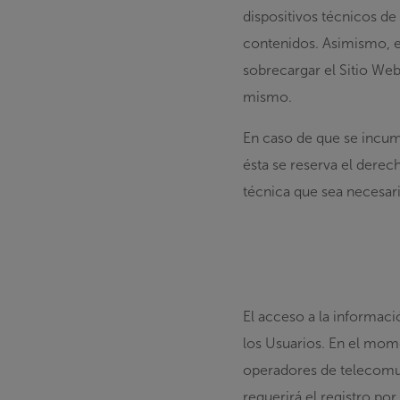
dispositivos técnicos d
contenidos. Asimismo, el
sobrecargar el Sitio Web
mismo.
En caso de que se incu
ésta se reserva el derec
técnica que sea necesari
El acceso a la informaci
los Usuarios. En el mome
operadores de telecomun
requerirá el registro po