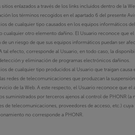
 sitios enlazados a través de los links incluidos dentro de la W
ación los términos recogidos en el apartado 6 del presente Avi
cios de cualquier tipo causados en los equipos informáticos del
o cualquier otro elemento dañino. El Usuario reconoce que el u
 de un riesgo de que sus equipos informáticos puedan ser afe
A tal efecto, corresponde al Usuario, en todo caso, la disponib
detección y eliminación de programas electrónicos dañinos.
ios de cualquier tipo producidos al Usuario que traigan causa e
las redes de telecomunicaciones que produzcan la suspensión
ervicio de la Web. A este respecto, el Usuario reconoce que el
ios suministrados por terceros ajenos al control de PHONR (
s de telecomunicaciones, proveedores de acceso, etc.) cuya fi
cionamiento no corresponde a PHONR.