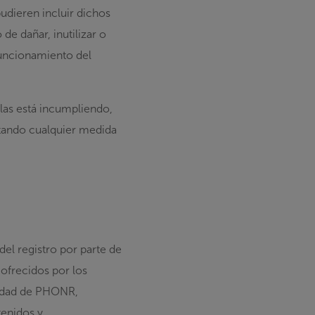
udieren incluir dichos
e dañar, inutilizar o
 funcionamiento del
as está incumpliendo,
ptando cualquier medida
el registro por parte de
 ofrecidos por los
ridad de PHONR,
tenidos y