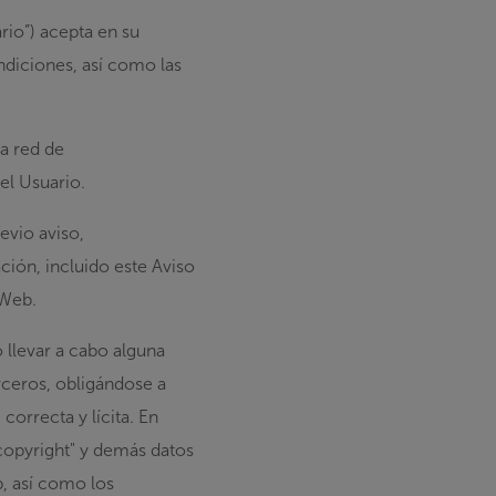
rio”
) acepta en su
ndiciones, así como las
la red de
el Usuario.
evio aviso,
ción, incluido este Aviso
 Web.
 llevar a cabo alguna
rceros, obligándose a
correcta y lícita. En
"copyright" y demás datos
b, así como los