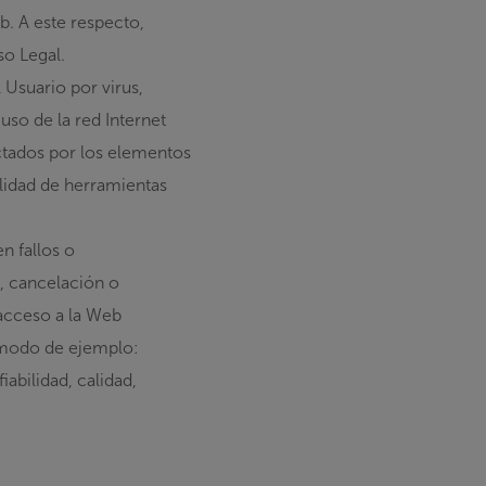
eb. A este respecto,
so Legal.
 Usuario por virus,
so de la red Internet
ctados por los elementos
ilidad de herramientas
n fallos o
, cancelación o
 acceso a la Web
a modo de ejemplo:
abilidad, calidad,