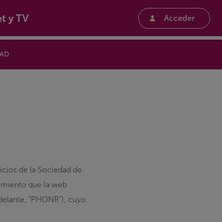
et y TV
Acceder
DAD
vicios de la Sociedad de
imiento que la web
adelante,
“PHONR”
), cuyo