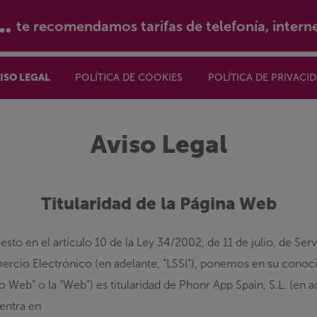
te recomendamos tarifas de telefonía, intern
ISO LEGAL
POLÍTICA DE COOKIES
POLÍTICA DE PRIVACI
Aviso Legal
Titularidad de la Página Web
sto en el artículo 10 de la Ley 34/2002, de 11 de julio, de Ser
ercio Electrónico (en adelante,
“LSSI”
), ponemos en su conoc
io Web”
o la
“Web”
) es titularidad de Phonr App Spain, S.L. (en 
entra en