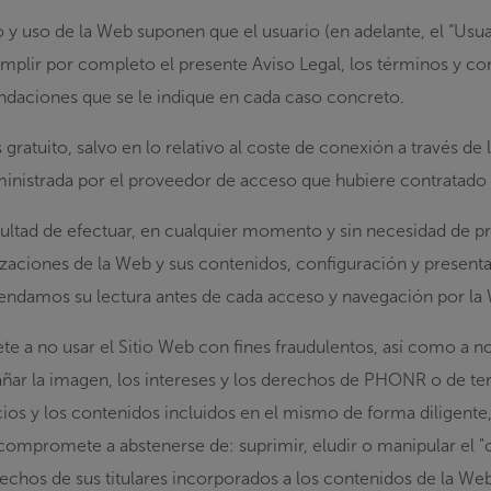
 y uso de la Web suponen que el usuario (en adelante, el
“Usua
cumplir por completo el presente Aviso Legal, los términos y co
daciones que se le indique en cada caso concreto.
 gratuito, salvo en lo relativo al coste de conexión a través de 
nistrada por el proveedor de acceso que hubiere contratado 
ultad de efectuar, en cualquier momento y sin necesidad de pr
zaciones de la Web y sus contenidos, configuración y presenta
endamos su lectura antes de cada acceso y navegación por la
 a no usar el Sitio Web con fines fraudulentos, así como a no
ñar la imagen, los intereses y los derechos de PHONR o de te
icios y los contenidos incluidos en el mismo de forma diligente, 
e compromete a abstenerse de: suprimir, eludir o manipular el 
erechos de sus titulares incorporados a los contenidos de la We