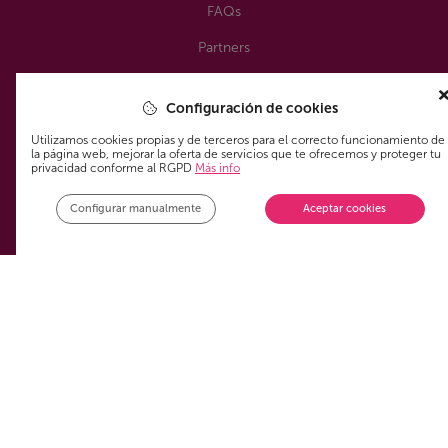
FAQs
Partners
Servicios
Configuración de cookies
Paquetes combinados
Utilizamos cookies propias y de terceros para el correcto funcionamiento de
la página web, mejorar la oferta de servicios que te ofrecemos y proteger tu
privacidad conforme al RGPD
Más info
Móvil
Configurar manualmente
Aceptar cookies
TV
ADSL fibra internet
Legal
Aviso Legal
Política de privacidad
Política de cookies