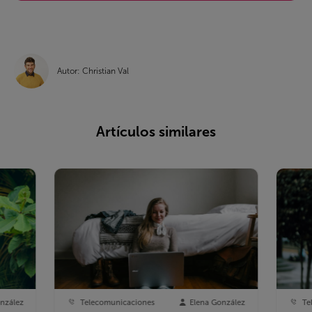
Autor: Christian Val
Artículos similares
nzález
Telecomunicaciones
Elena González
Te