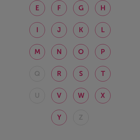
E
F
G
H
I
J
K
L
M
N
O
P
Q
R
S
T
U
V
W
X
Y
Z