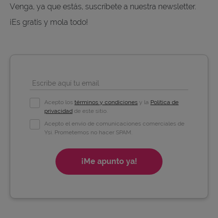
Venga, ya que estás, suscríbete a nuestra newsletter.
¡Es gratis y mola todo!
Escribe aquí tu email
Acepto los
términos y condiciones
y la
Política de
privacidad
de este sitio.
Acepto el envío de comunicaciones comerciales de
Ysi. Prometemos no hacer SPAM.
¡Me apunto ya!