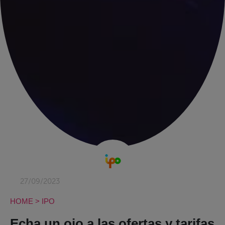
27/09/2023
HOME
>
IPO
Echa un ojo a las ofertas y tarifas