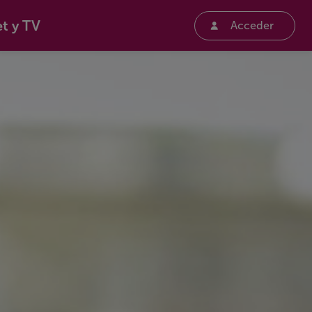
et y TV
Acceder