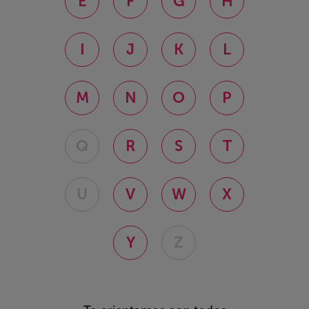
E
F
G
H
I
J
K
L
M
N
O
P
Q
R
S
T
U
V
W
X
Y
Z