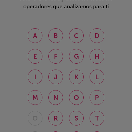
operadores que analizamos para ti
A
B
C
D
E
F
G
H
I
J
K
L
M
N
O
P
Q
R
S
T