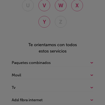
U
V
W
X
Y
Z
Te orientamos con todos
estos servicios
Paquetes combinados
Todo sobre Paquetes combinados
Movil
Fijo e internet
Todo sobre Movil
Fijo, internet y móvil
Tv
Esim
Internet y móvil
Todo sobre Tv
Ofertas
Adsl fibra internet
Internet y tv
Ofertas