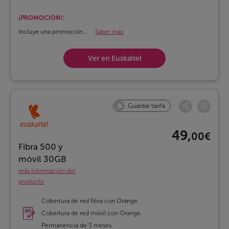
¡PROMOCIÓN!:
Incluye una promoción
Saber más
durante los 12 primeros
meses.
Ver en Euskaltel
Guardar tarifa
49,
00€
Fibra 500 y
móvil 30GB
más información del
producto
Cobertura de red fibra con Orange.
Cobertura de red móvil con Orange.
Permanencia de 3 meses.