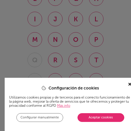
I
J
K
L
M
N
O
P
Q
R
S
T
U
V
W
X
Configuración de cookies
Utilizamos cookies propias y de terceros para el correcto funcionamiento de
Y
Z
la página web, mejorar la oferta de servicios que te ofrecemos y proteger tu
privacidad conforme al RGPD
Más info
Configurar manualmente
Aceptar cookies
Te orientamos con todos