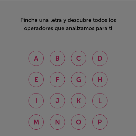
Pincha una letra y descubre todos los
operadores que analizamos para ti
A
B
C
D
E
F
G
H
I
J
K
L
M
N
O
P