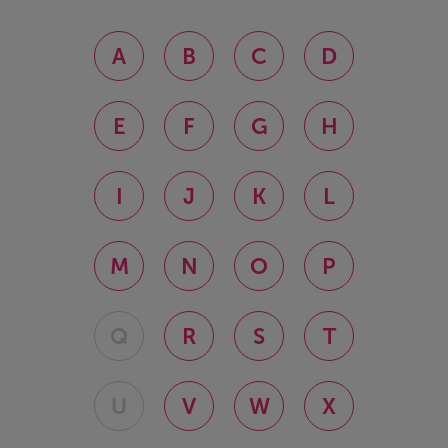
A
B
C
D
E
F
G
H
I
J
K
L
M
N
O
P
Q
R
S
T
U
V
W
X