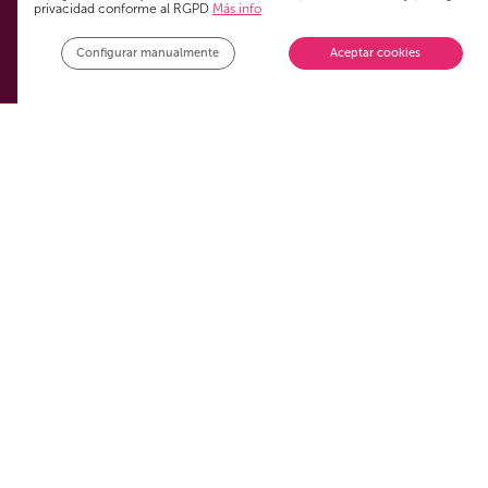
privacidad conforme al RGPD
Más info
Alertas personalizadas
Configurar manualmente
Aceptar cookies
Tendencias
FAQs
Partners
Servicios
Paquetes combinados
Móvil
TV
ADSL fibra internet
Legal
Aviso Legal