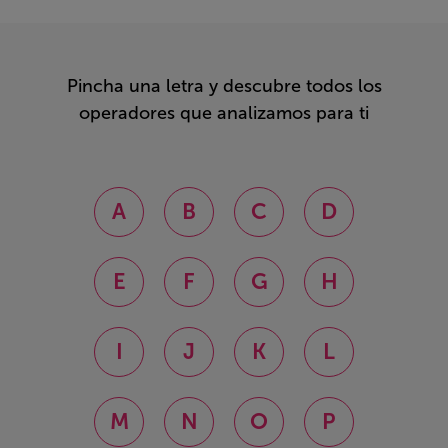
Pincha una letra y descubre todos los
operadores que analizamos para ti
A
B
C
D
E
F
G
H
I
J
K
L
M
N
O
P