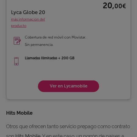
20,
00€
Lyca Globe 20
más información del
producto
Cobertura de red móvil con Movistar.
Sin permanencia.
Llamadas Ilimitadas + 200 GB
Ver en Lycamobile
Hits Mobile
Otros que ofrecen tanto servicio prepago como contrato
son
Hits Mobile
. Y en este caso, un porrón de países a