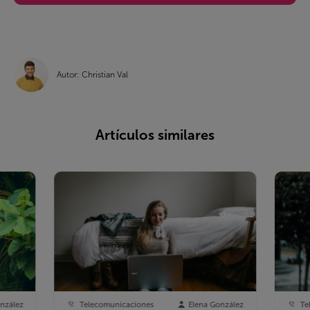
Autor: Christian Val
Artículos similares
nzález
Telecomunicaciones
Elena González
Te