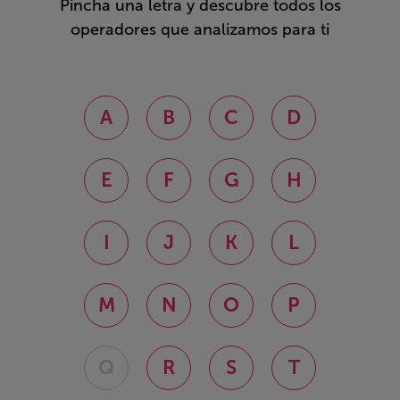
Pincha una letra y descubre todos los
operadores que analizamos para ti
A
B
C
D
E
F
G
H
I
J
K
L
M
N
O
P
Q
R
S
T