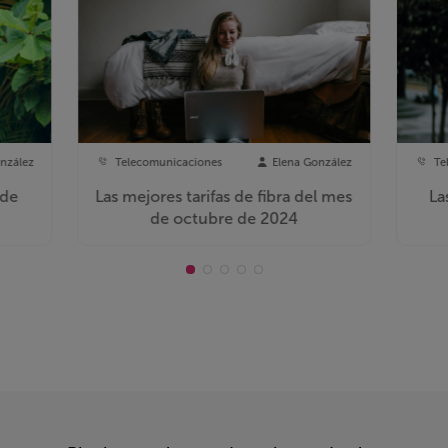
nzález
Telecomunicaciones
Elena González
Te
 de
Las mejores tarifas de fibra del mes
La
de octubre de 2024