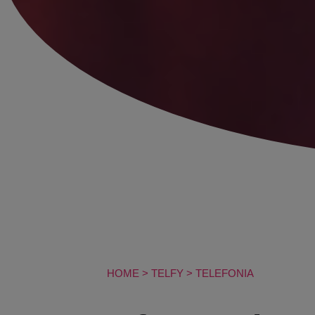
HOME
>
TELFY
>
TELEFONIA