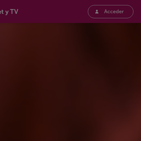
et y TV
Acceder