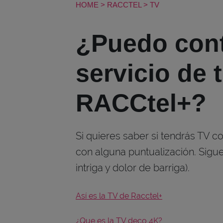
HOME
>
RACCTEL
>
TV
¿Puedo cont
servicio de 
RACCtel+?
Si quieres saber si tendrás TV co
con alguna puntualización. Sigu
intriga y dolor de barriga).
Así es la TV de Racctel+
¿Que es la TV deco 4K?