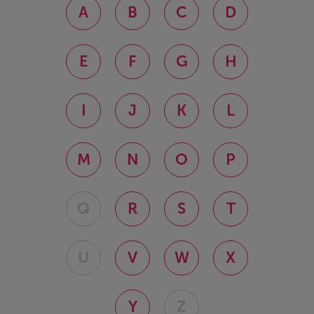
A
B
C
D
E
F
G
H
I
J
K
L
M
N
O
P
Q
R
S
T
U
V
W
X
Y
Z