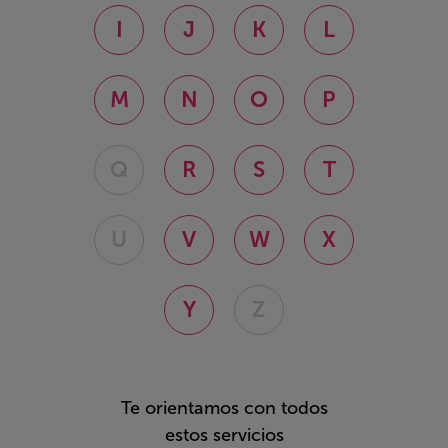
I
J
K
L
M
N
O
P
Q
R
S
T
U
V
W
X
Y
Z
Te orientamos con todos
estos servicios