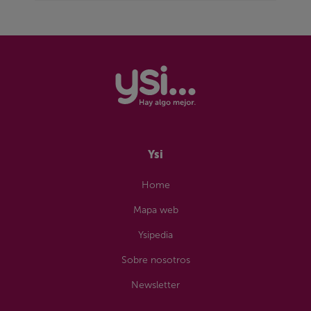
Ofertas
Sin permanencia
Todo sobre Fijo
Rural
Ofertas
Sin permanencia
Rural
Wifi portátil
Sin permanencia
Ysi
Home
Mapa web
Ysipedia
Sobre nosotros
Newsletter