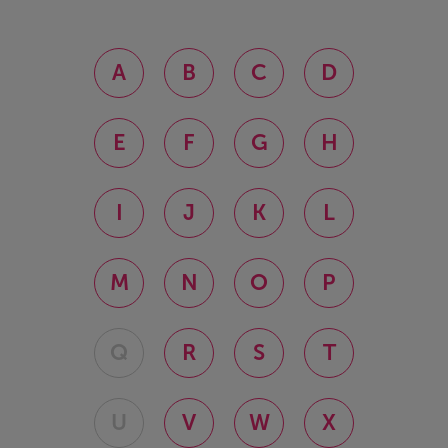
A
B
C
D
E
F
G
H
I
J
K
L
M
N
O
P
Q
R
S
T
U
V
W
X