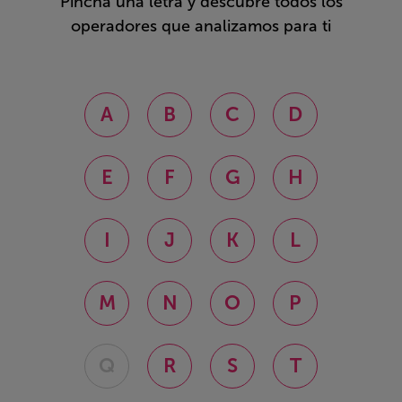
Pincha una letra y descubre todos los
operadores que analizamos para ti
A
B
C
D
E
F
G
H
I
J
K
L
M
N
O
P
Q
R
S
T