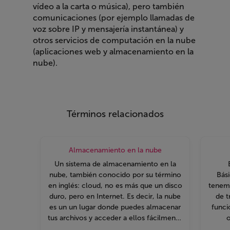
vídeo a la carta o música), pero también
comunicaciones (por ejemplo llamadas de
voz sobre IP y mensajería instantánea) y
otros servicios de computación en la nube
(aplicaciones web y almacenamiento en la
nube).
Términos relacionados
Almacenamiento en la nube
Un sistema de almacenamiento en la
nube, también conocido por su término
Bás
en inglés: cloud, no es más que un disco
tenemo
duro, pero en Internet. Es decir, la nube
de t
es un un lugar donde puedes almacenar
funci
tus archivos y acceder a ellos fácilmente
o
desde cualquier dispositivo, en cualquier