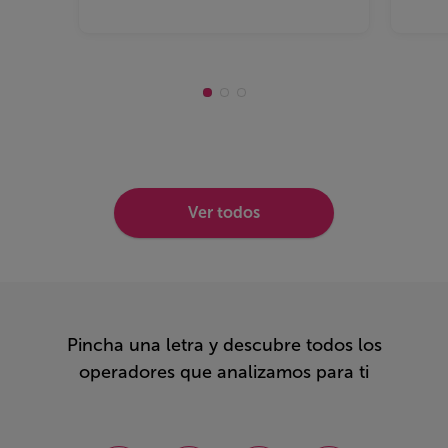
lugar del mundo. Los datos están
almacenados en lugares de
almacenamiento virtual , por regla
general aportados por terceros. Algunos
servicios de almacenamiento en la nube
son gratuitos, mientras que otros son de
pago.&nbsp;
Ver todos
Pincha una letra y descubre todos los
operadores que analizamos para ti