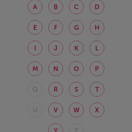
A
B
C
D
E
F
G
H
I
J
K
L
M
N
O
P
Q
R
S
T
U
V
W
X
Y
Z