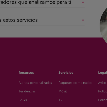
adores que analizamos para ti
 estos servicios
Goufone
Madfibra
Plan
Guuk
Magellantv
Ptv 
Tv
Adsl fibra inte
Hbo Max
Másmóvil
R
obre Movil
Todo sobre Tv
Todo sobre Adsl
internet
Hits Mobile
Mitele Plus
Racc
Ofertas
Ofertas
Holafibra
Mobilfree
Raku
Rural
Recursos
Servicios
Lega
Rural
Hulu
Movilfly
Rakut
Sin permanencia
Alertas personalizadas
Paquetes combinados
Aviso
Sin permanenci
Ion Mobile
Movistar
Red B
rmanencia
Tendencias
Móvil
Políti
Wifi portátil
Ios
Movistar Plus +
Redm
FAQs
TV
Polít
ayer
Ipo
Netflix
Repúb