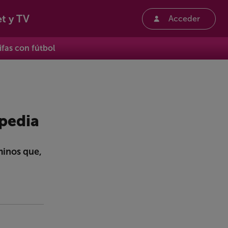
et y TV
Acceder
ifas con fútbol
pedia
minos que,