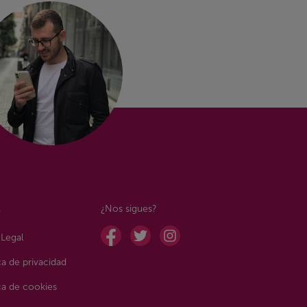
et Horror
Tu Móvil
Telecom
Tvplayer
rnet
Fijo
Vadavo
 fibra
Todo sobre Fijo
tel+
Vera
Ofertas
ten Tv
Vodafone
Rural
l
¿Nos sigues?
en Viki
Vodafone Yu
Sin permanencia
 Legal
a
ull Tv
Wichi
ca de privacidad
óvil
Wico
ica de cookies
lica Móvil
Wifi Away