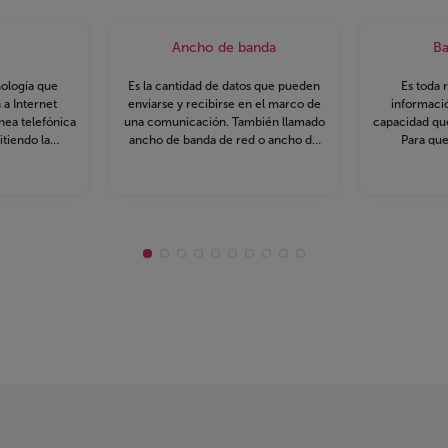
Ancho de banda
Ba
nología que
Es la cantidad de datos que pueden
Es toda 
 a Internet
enviarse y recibirse en el marco de
informaci
ínea telefónica
una comunicación. También llamado
capacidad que
itiendo la
ancho de banda de red o ancho de
Para que 
l de modo
banda digital, es la medida de datos y
permítenos la me
cable de pares
recursos de comunicación
que se comun
El usuario se
disponible o consumida expresados
humo, el t
zando su línea
en bit/s o múltiplos de él como
ancha. Actu
con banda
serían los Kbit/s,Mbit/s y Gigabit/s.
banda ancha
ea ADSL es
fibra has
demanda
 la capacidad
 datos.