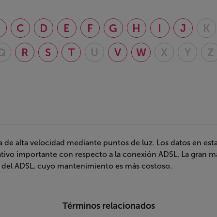
B
C
D
E
F
G
H
I
J
K
Q
R
S
T
U
V
W
X
Y
Z
de alta velocidad mediante puntos de luz. Los datos en esta 
itativo importante con respecto a la conexión ADSL. La gran 
 del ADSL, cuyo mantenimiento es más costoso.
Términos relacionados