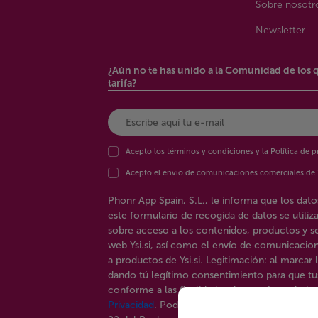
Sobre nosotr
Atresplayer Premium
Euskaltel
Newsletter
Avatel Telecom
Excom
Barça Tv+
¿Aún no te has unido a la Comunidad de los 
Fibra Sancti 
tarifa?
Blaveo
Fibracat
Bonarea Telecom
Fifa+
Acepto los
términos y condiciones
y la
Política de p
Butik
Filmin
Acepto el envío de comunicaciones comerciales de
Cable Móvil
Finetwork
Phonr App Spain, S.L., le informa que los datos
Cleverea
este formulario de recogida de datos se utiliz
Fubo Tv
sobre acceso a los contenidos, productos y ser
Conectabalear
web Ysi.si, así como el envío de comunicaci
Gatchan
a productos de Ysi.si. Legitimación: al marcar l
Conexia
dando tú legítimo consentimiento para que tu
Gelpiu
conforme a las finalidades de este formulario 
Crunchyroll
Privacidad
. Podrás ejercitar los derechos reco