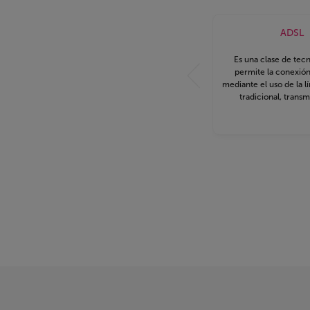
ADSL
Es una clase de tec
permite la conexión
mediante el uso de la l
tradicional, transm
información digita
analógico a través del 
simétricos de cobre. 
conecta a la Red utili
telefónica, pero 
ancha.&nbsp; La lín
“asimétrica” ya que la capacidad de
descarga es superior a
de subida de los