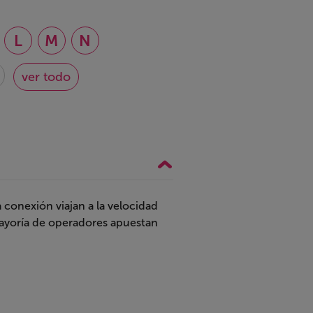
L
M
N
ver todo
conexión viajan a la velocidad
mayoría de operadores apuestan