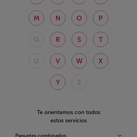
M
N
O
P
Q
R
S
T
U
V
W
X
Y
Z
Te orientamos con todos
estos servicios
Paquetes combinados