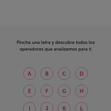
Pincha una letra y descubre todos los
operadores que analizamos para ti
A
B
C
D
E
F
G
H
I
J
K
L