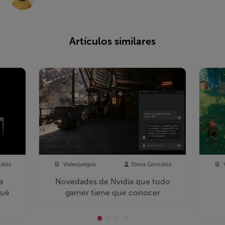
Artículos similares
zález
Videojuegos
Elena González
a
Novedades de Nvidia que todo
Qué
gamer tiene que conocer