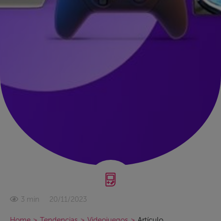
20/11/2023
3 min
Home
>
Tendencias
>
Videojuegos
>
Artículo