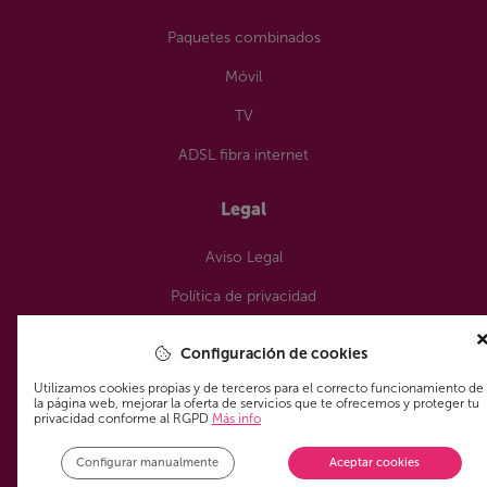
Paquetes combinados
Móvil
TV
ADSL fibra internet
Legal
Aviso Legal
Política de privacidad
Política de cookies
Configuración de cookies
¿Nos sigues?
Utilizamos cookies propias y de terceros para el correcto funcionamiento de
la página web, mejorar la oferta de servicios que te ofrecemos y proteger tu
privacidad conforme al RGPD
Más info
Configurar manualmente
Aceptar cookies