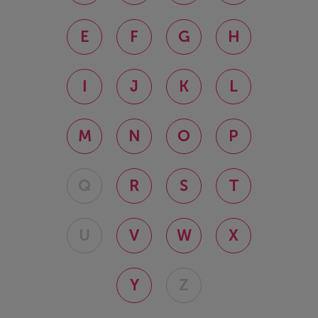
E
F
G
H
I
J
K
L
M
N
O
P
Q
R
S
T
U
V
W
X
Y
Z