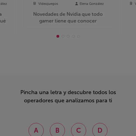
zález
Videojuegos
Elena González
a
Novedades de Nvidia que todo
Qué
gamer tiene que conocer
Pincha una letra y descubre todos los
operadores que analizamos para ti
A
B
C
D