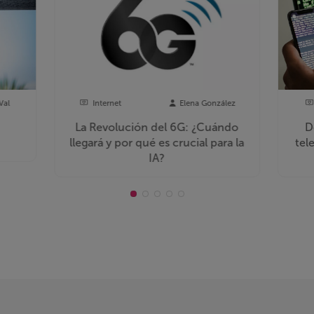
Val
Internet
Elena González
La Revolución del 6G: ¿Cuándo
D
llegará y por qué es crucial para la
tel
IA?