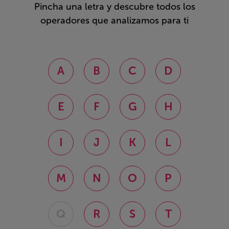
Pincha una letra y descubre todos los
operadores que analizamos para ti
A
B
C
D
E
F
G
H
I
J
K
L
M
N
O
P
Q
R
S
T