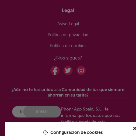
Legal
Aviso Legal
Política de privacidad
Política de cookies
¿Nos sigues?
¿Aún no te has unido a la Comunidad de los que siempre
ahorran en su tarifa?
Phonr App Spain, S.L., le
Enviar
informa que los datos que nos
facilite a través de este
Acepto los
términos y
formulario de recogida de datos
condiciones
y la
Política
Configuración de cookies
de privacidad
de este
se utilizarán con el fin de