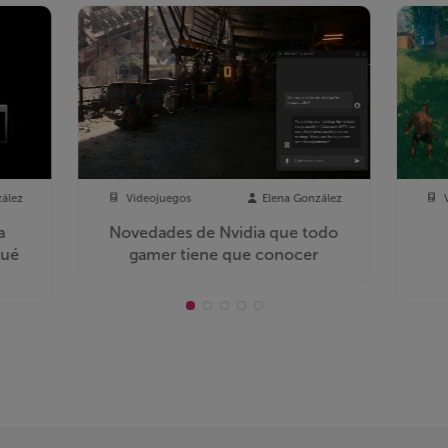
zález
Videojuegos
Elena González
a
Novedades de Nvidia que todo
Qué
gamer tiene que conocer