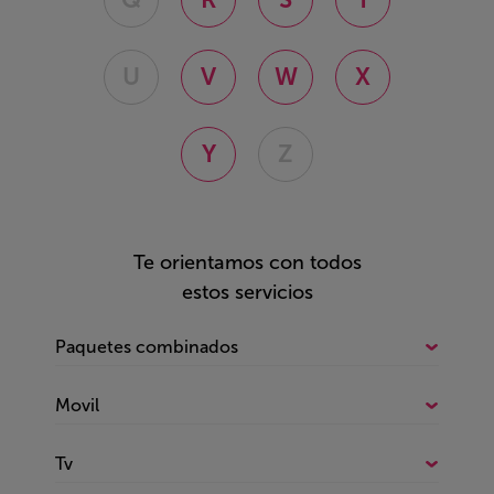
U
V
W
X
Y
Z
Te orientamos con todos
estos servicios
Paquetes combinados
Todo sobre Paquetes combinados
Movil
Fijo e internet
Todo sobre Movil
Fijo, internet y móvil
Tv
Esim