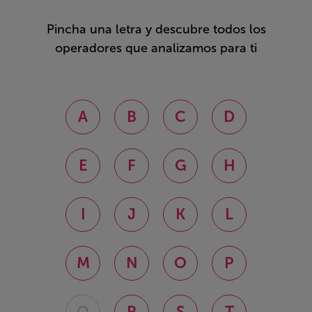
Pincha una letra y descubre todos los
operadores que analizamos para ti
A
B
C
D
E
F
G
H
I
J
K
L
M
N
O
P
Q
R
S
T