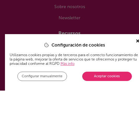
Sobre nosotros
Newsletter
Recursos
Configuración de cookies
Alertas personalizadas
Utilizamos cookies propias y de terceros para el correcto funcionamiento de
Tendencias
la página web, mejorar la oferta de servicios que te ofrecemos y proteger tu
privacidad conforme al RGPD
Más info
FAQs
Configurar manualmente
Aceptar cookies
Partners
Servicios
Paquetes combinados
Móvil
TV