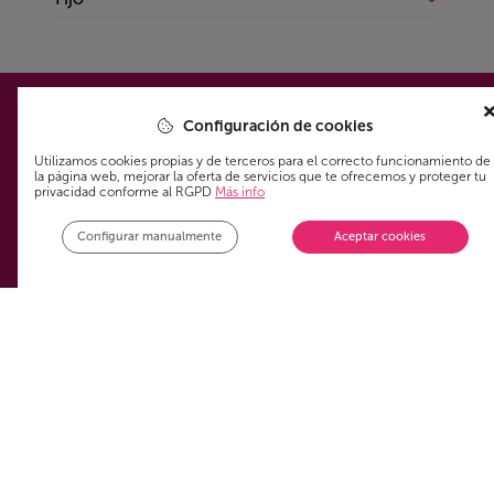
Sin permanencia
Ofertas
Sin permanencia
Todo sobre Fijo
Rural
Ofertas
Sin permanencia
Rural
Wifi portátil
Configuración de cookies
Sin permanencia
Utilizamos cookies propias y de terceros para el correcto funcionamiento de
la página web, mejorar la oferta de servicios que te ofrecemos y proteger tu
privacidad conforme al RGPD
Más info
Configurar manualmente
Aceptar cookies
Ysi
Home
Mapa web
Ysipedia
Sobre nosotros
Newsletter