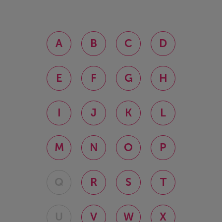
A
B
C
D
E
F
G
H
I
J
K
L
M
N
O
P
Q
R
S
T
U
V
W
X