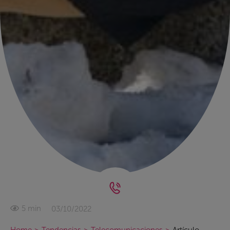
03/10/2022
5 min
Home
>
Tendencias
>
Telecomunicaciones
>
Artículo