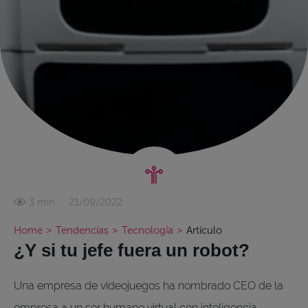
21/09/2022
3 min
Home
>
Tendencias
>
Tecnología
>
Artículo
¿Y si tu jefe fuera un robot?
Una empresa de videojuegos ha nombrado CEO de la
empresa a un ser humano virtual con inteligencia