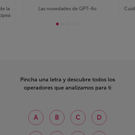
de la
Las novedades de GPT-4o
Cuid
ropea
Pincha una letra y descubre todos los
operadores que analizamos para ti
A
B
C
D