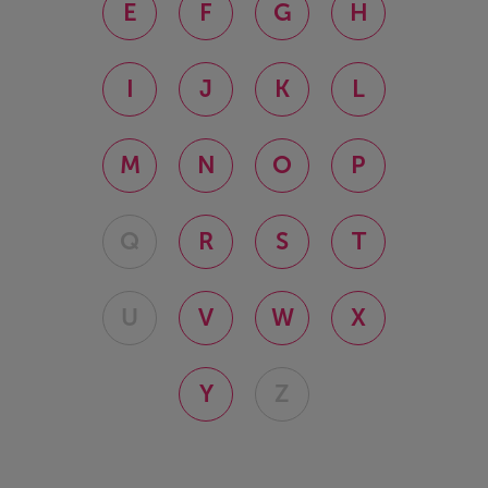
E
F
G
H
I
J
K
L
M
N
O
P
Q
R
S
T
U
V
W
X
Y
Z