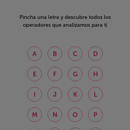
Pincha una letra y descubre todos los
operadores que analizamos para ti
A
B
C
D
E
F
G
H
I
J
K
L
M
N
O
P