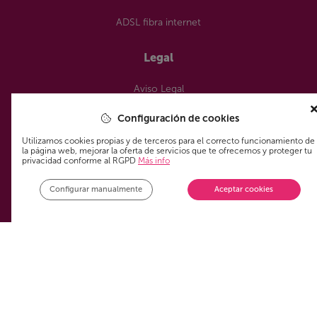
ADSL fibra internet
Legal
Aviso Legal
Política de privacidad
Configuración de cookies
Política de cookies
Utilizamos cookies propias y de terceros para el correcto funcionamiento de
la página web, mejorar la oferta de servicios que te ofrecemos y proteger tu
privacidad conforme al RGPD
Más info
¿Nos sigues?
Configurar manualmente
Aceptar cookies
¿Aún no te has unido a la Comunidad de los que siempre
ahorran en su tarifa?
Phonr App Spain, S.L., le
Enviar
informa que los datos que nos