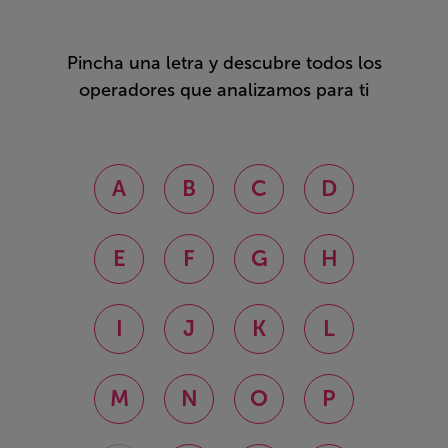
Pincha una letra y descubre todos los
operadores que analizamos para ti
A
B
C
D
E
F
G
H
I
J
K
L
M
N
O
P