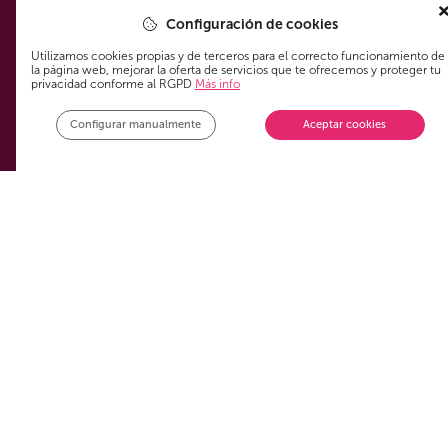
Configuración de cookies
ADSL fibra internet
Utilizamos cookies propias y de terceros para el correcto funcionamiento de
la página web, mejorar la oferta de servicios que te ofrecemos y proteger tu
Legal
privacidad conforme al RGPD
Más info
Configurar manualmente
Aceptar cookies
Aviso Legal
Política de privacidad
Política de cookies
¿Nos sigues?
¿Aún no te has unido a la Comunidad de los que siempre
ahorran en su tarifa?
Phonr App Spain, S.L., le
Enviar
informa que los datos que nos