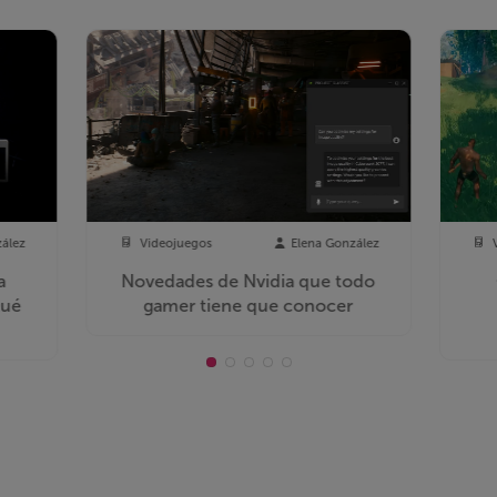
zález
Videojuegos
Elena González
a
Novedades de Nvidia que todo
Qué
gamer tiene que conocer