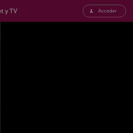
et y TV
Acceder