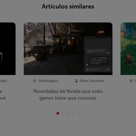
Artículos similares
zález
Videojuegos
Elena González
a
Novedades de Nvidia que todo
Qué
gamer tiene que conocer