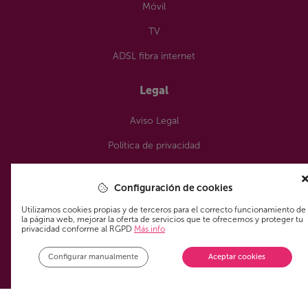
Móvil
TV
ADSL fibra internet
Legal
Aviso Legal
Política de privacidad
Política de cookies
Configuración de cookies
¿Nos sigues?
Utilizamos cookies propias y de terceros para el correcto funcionamiento de
la página web, mejorar la oferta de servicios que te ofrecemos y proteger tu
privacidad conforme al RGPD
Más info
Configurar manualmente
Aceptar cookies
¿Aún no te has unido a la Comunidad de los que siempre
ahorran en su tarifa?