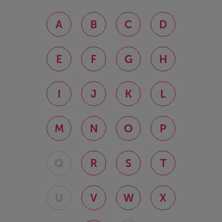
A
B
C
D
E
F
G
H
I
J
K
L
M
N
O
P
Q
R
S
T
U
V
W
X