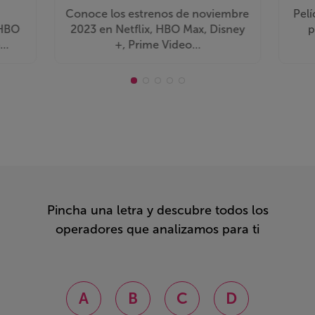
Conoce los estrenos de noviembre
Pelí
 HBO
2023 en Netflix, HBO Max, Disney
p
o…
+, Prime Video…
Pincha una letra y descubre todos los
operadores que analizamos para ti
A
B
C
D