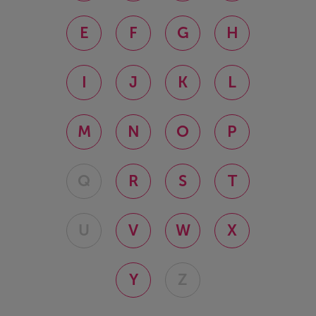
E
F
G
H
I
J
K
L
M
N
O
P
Q
R
S
T
U
V
W
X
Y
Z