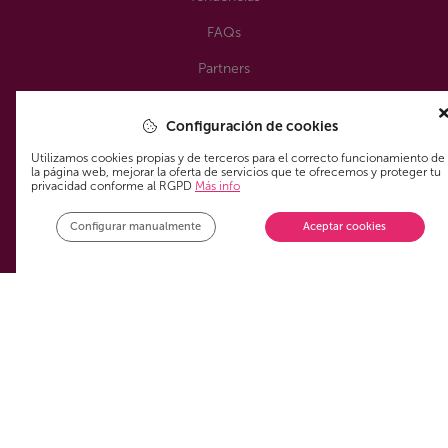
FAQs
Partners
Servicios
Configuración de cookies
Utilizamos cookies propias y de terceros para el correcto funcionamiento de
Paquetes combinados
la página web, mejorar la oferta de servicios que te ofrecemos y proteger tu
privacidad conforme al RGPD
Más info
Móvil
Configurar manualmente
Aceptar cookies
TV
ADSL fibra internet
Legal
Aviso Legal
Política de privacidad
Política de cookies