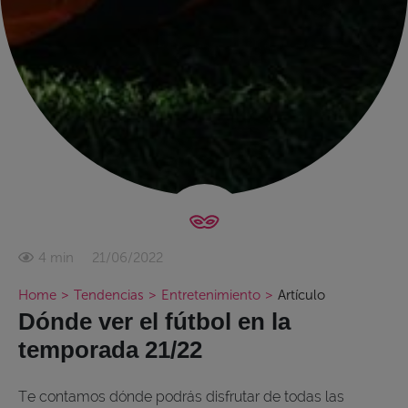
21/06/2022
4 min
Home
>
Tendencias
>
Entretenimiento
>
Artículo
Dónde ver el fútbol en la
temporada 21/22
Te contamos dónde podrás disfrutar de todas las