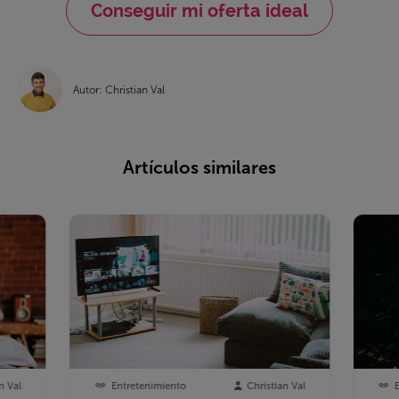
Conseguir mi oferta ideal
Autor: Christian Val
Artículos similares
n Val
Entretenimiento
Christian Val