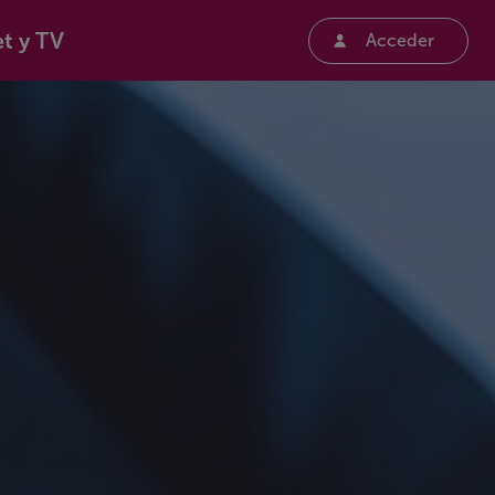
et y TV
Acceder