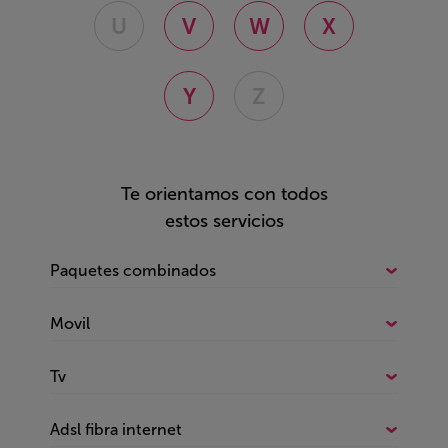
U
V
W
X
Y
Z
Te orientamos con todos
estos servicios
Paquetes combinados
Todo sobre Paquetes combinados
Movil
Fijo e internet
Todo sobre Movil
Fijo, internet y móvil
Tv
Esim
Internet y móvil
Todo sobre Tv
Ofertas
Adsl fibra internet
Internet y tv
Ofertas