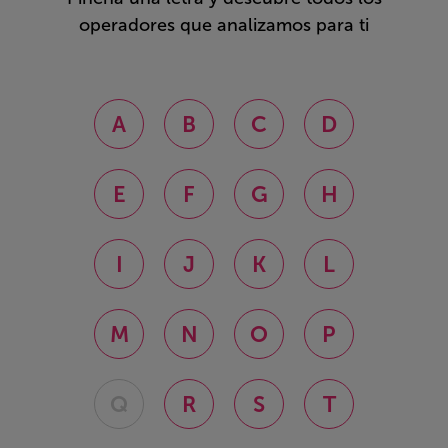
operadores que analizamos para ti
A
B
C
D
E
F
G
H
I
J
K
L
M
N
O
P
Q
R
S
T