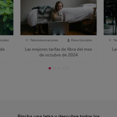
nzález
Telecomunicaciones
Elena González
Te
 de
Las mejores tarifas de fibra del mes
La
de octubre de 2024
Pincha una letra y descubre todos los