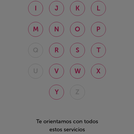
I
J
K
L
M
N
O
P
Q
R
S
T
U
V
W
X
Y
Z
Te orientamos con todos
estos servicios