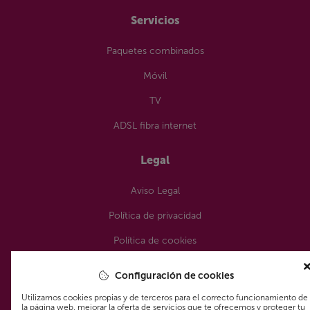
Servicios
Paquetes combinados
Móvil
TV
ADSL fibra internet
Legal
Aviso Legal
Política de privacidad
Política de cookies
¿Nos sigues?
Configuración de cookies
Utilizamos cookies propias y de terceros para el correcto funcionamiento de
la página web, mejorar la oferta de servicios que te ofrecemos y proteger tu