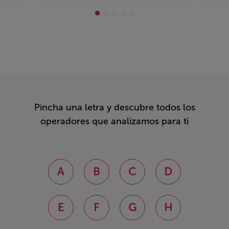
Pincha una letra y descubre todos los
operadores que analizamos para ti
A
B
C
D
E
F
G
H