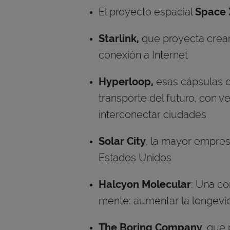
El proyecto espacial
Space 
Starlink,
que proyecta crear
conexión a Internet
Hyperloop,
esas cápsulas q
transporte del futuro, con v
interconectar ciudades
Solar City
, la mayor empres
Estados Unidos
Halcyon Molecular
: Una co
mente: aumentar la longev
The Boring Company
, que