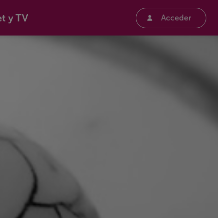
et y TV
Acceder