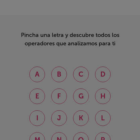
Pincha una letra y descubre todos los
operadores que analizamos para ti
A
B
C
D
E
F
G
H
I
J
K
L
M
N
O
P