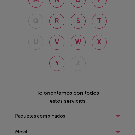
Q
R
S
T
U
V
W
X
Y
Z
Te orientamos con todos
estos servicios
Paquetes combinados
Todo sobre Paquetes combinados
Movil