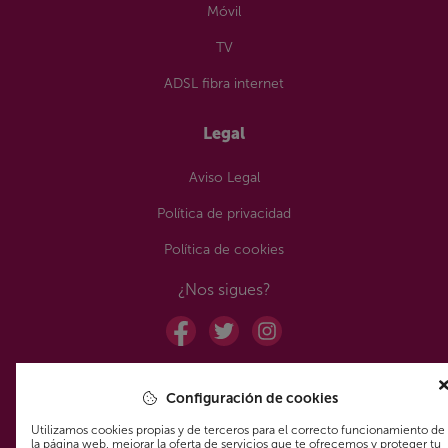
Móvil
TV
ADSL fibra internet
Legal
Aviso Legal
Política de privacidad
Política de cookies
¿Nos sigues?
¿Aún no te has unido a la Comunidad de los que siempre
Configuración de cookies
ahorran en su tarifa?
Utilizamos cookies propias y de terceros para el correcto funcionamiento de
la página web, mejorar la oferta de servicios que te ofrecemos y proteger tu