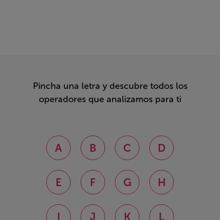
Pincha una letra y descubre todos los
operadores que analizamos para ti
A
B
C
D
E
F
G
H
I
J
K
L