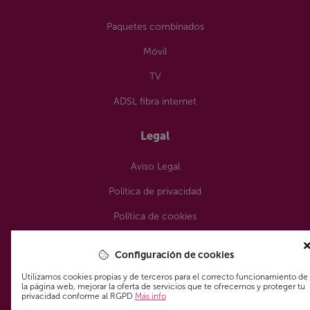
Paquetes combinados
Móvil
TV
ADSL fibra internet
Legal
Aviso Legal
Política de privacidad
Política de cookies
¿Nos sigues?
Configuración de cookies
Utilizamos cookies propias y de terceros para el correcto funcionamiento de
la página web, mejorar la oferta de servicios que te ofrecemos y proteger tu
privacidad conforme al RGPD
Más info