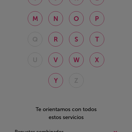
M
N
O
P
Q
R
S
T
U
V
W
X
Y
Z
Te orientamos con todos
estos servicios
Paquetes combinados