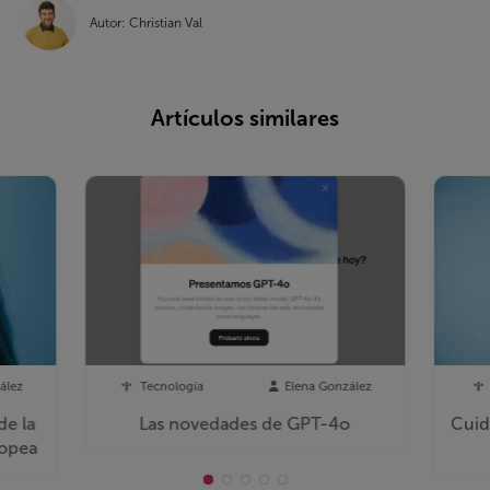
Autor: Christian Val
Artículos similares
ález
Tecnología
Elena González
de la
Las novedades de GPT-4o
Cuid
ropea