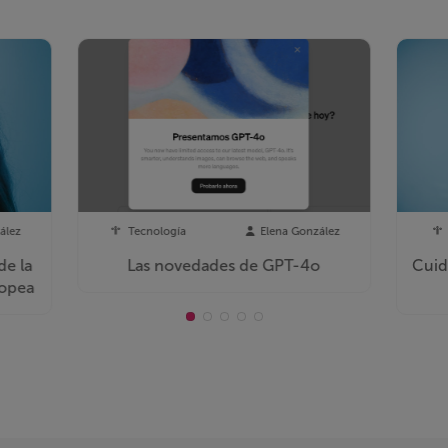
ález
Tecnología
Elena González
de la
Las novedades de GPT-4o
Cuid
ropea