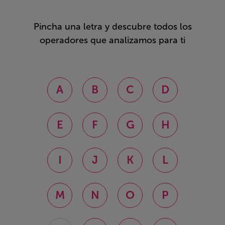
Pincha una letra y descubre todos los
operadores que analizamos para ti
A
B
C
D
E
F
G
H
I
J
K
L
M
N
O
P