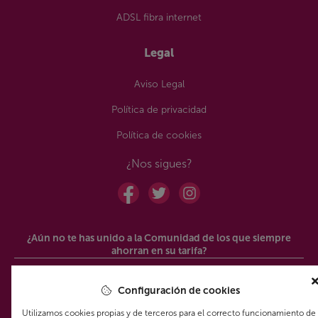
ADSL fibra internet
Legal
Aviso Legal
Política de privacidad
Política de cookies
¿Nos sigues?
¿Aún no te has unido a la Comunidad de los que siempre
ahorran en su tarifa?
Phonr App Spain, S.L., le
Enviar
Configuración de cookies
informa que los datos que nos
facilite a través de este
Utilizamos cookies propias y de terceros para el correcto funcionamiento de