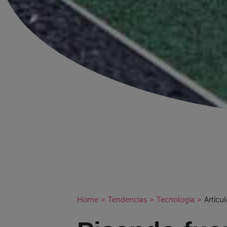
Home
>
Tendencias
>
Tecnología
>
Artícu